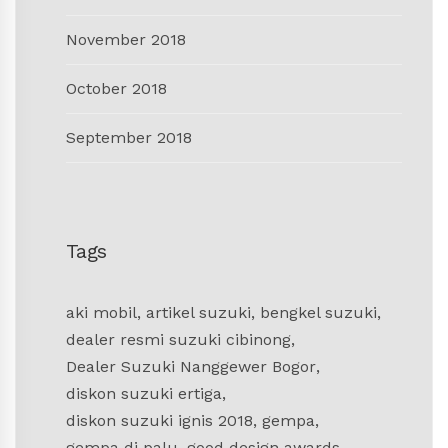
November 2018
October 2018
September 2018
Tags
aki mobil
,
artikel suzuki
,
bengkel suzuki
,
dealer resmi suzuki cibinong
,
Dealer Suzuki Nanggewer Bogor
,
diskon suzuki ertiga
,
diskon suzuki ignis 2018
,
gempa
,
gempa di palu
,
good design awards
,