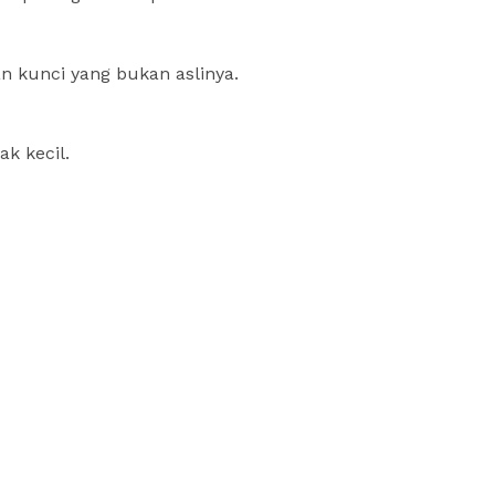
n kunci yang bukan aslinya.
k kecil.
m
py
Share
nk