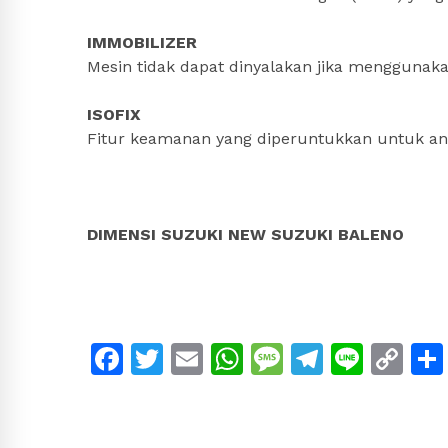
IMMOBILIZER
Mesin tidak dapat dinyalakan jika menggunaka
ISOFIX
Fitur keamanan yang diperuntukkan untuk ana
DIMENSI SUZUKI NEW SUZUKI BALENO
Facebook
Twitter
Email
WhatsApp
Message
Telegra
Line
Co
Li