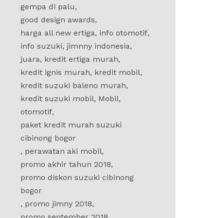
gempa di palu
,
good design awards
,
harga all new ertiga
,
info otomotif
,
info suzuki
,
jimnny indonesia
,
juara
,
kredit ertiga murah
,
kredit ignis murah
,
kredit mobil
,
kredit suzuki baleno murah
,
kredit suzuki mobil
,
Mobil
,
otomotif
,
paket kredit murah suzuki
cibinong bogor
,
perawatan aki mobil
,
promo akhir tahun 2018
,
promo diskon suzuki cibinong
bogor
,
promo jimny 2018
,
promo september 2018
,