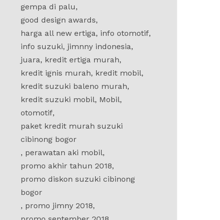
gempa di palu
,
good design awards
,
harga all new ertiga
,
info otomotif
,
info suzuki
,
jimnny indonesia
,
juara
,
kredit ertiga murah
,
kredit ignis murah
,
kredit mobil
,
kredit suzuki baleno murah
,
kredit suzuki mobil
,
Mobil
,
otomotif
,
paket kredit murah suzuki
cibinong bogor
,
perawatan aki mobil
,
promo akhir tahun 2018
,
promo diskon suzuki cibinong
bogor
,
promo jimny 2018
,
promo september 2018
,