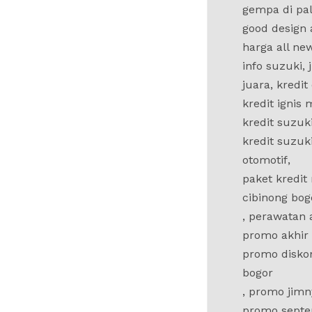
gempa di pa
good design
harga all new
info suzuki
,
juara
,
kredit
kredit ignis
kredit suzu
kredit suzuk
otomotif
,
paket kredit
cibinong bog
,
perawatan 
promo akhir
promo diskon
bogor
,
promo jimn
promo septe