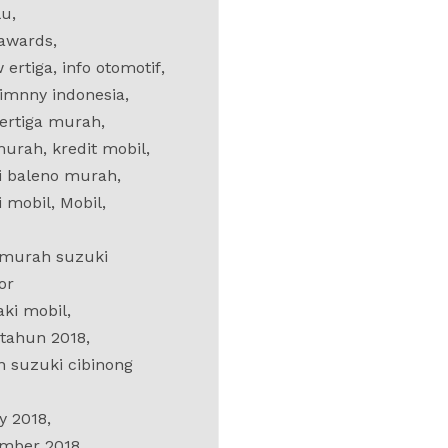
lu
,
 awards
,
 ertiga
,
info otomotif
,
jimnny indonesia
,
 ertiga murah
,
 murah
,
kredit mobil
,
ki baleno murah
,
i mobil
,
Mobil
,
 murah suzuki
or
aki mobil
,
 tahun 2018
,
 suzuki cibinong
y 2018
,
mber 2018
,