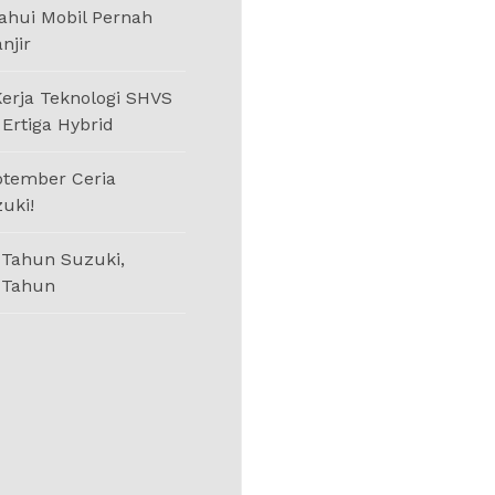
ahui Mobil Pernah
njir
Kerja Teknologi SHVS
Ertiga Hybrid
tember Ceria
uki!
 Tahun Suzuki,
 Tahun