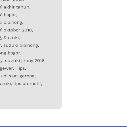
i akhir tahun
,
i bogor
,
i cibinong
,
i oktober 2018
,
g
,
Suzuki
,
r
,
suzuki cibinong
,
ong bogor
,
ny
,
suzuki jimny 2018
,
ggewer
,
Tips
,
udi saat gempa
,
uzuki
,
tips otomotif
,