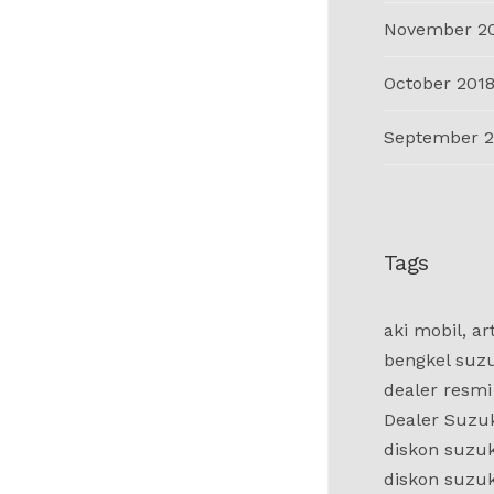
November 2
October 201
September 2
Tags
aki mobil
,
ar
bengkel suz
dealer resmi
Dealer Suzu
diskon suzuk
diskon suzuk