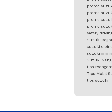
promo suzuk
promo suzuk
promo suzuk
promo suzuk
safety drivin
Suzuki Bogo
suzuki cibin
suzuki jimn
Suzuki Nan
tips mengem
Tips Mobil S
tips suzuki