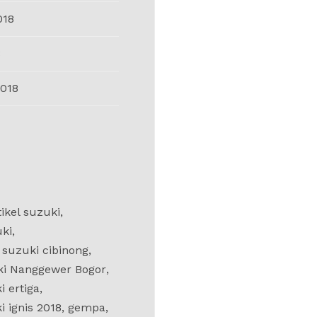
018
8
018
tikel suzuki
,
uki
,
 suzuki cibinong
,
ki Nanggewer Bogor
,
i ertiga
,
i ignis 2018
,
gempa
,