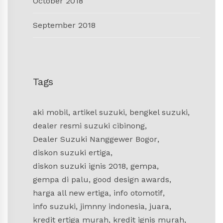
October 2018
September 2018
Tags
aki mobil
,
artikel suzuki
,
bengkel suzuki
,
dealer resmi suzuki cibinong
,
Dealer Suzuki Nanggewer Bogor
,
diskon suzuki ertiga
,
diskon suzuki ignis 2018
,
gempa
,
gempa di palu
,
good design awards
,
harga all new ertiga
,
info otomotif
,
info suzuki
,
jimnny indonesia
,
juara
,
kredit ertiga murah
,
kredit ignis murah
,