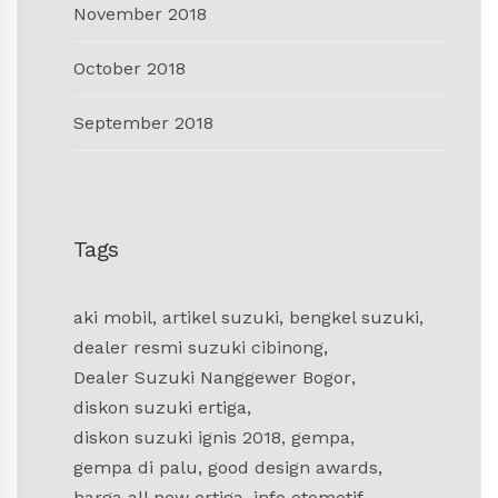
November 2018
October 2018
September 2018
Tags
aki mobil
,
artikel suzuki
,
bengkel suzuki
,
dealer resmi suzuki cibinong
,
Dealer Suzuki Nanggewer Bogor
,
diskon suzuki ertiga
,
diskon suzuki ignis 2018
,
gempa
,
gempa di palu
,
good design awards
,
harga all new ertiga
,
info otomotif
,