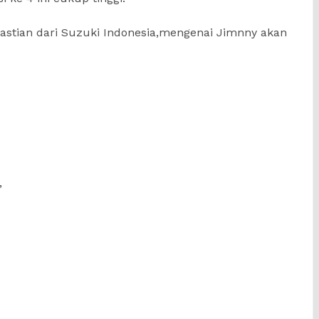
kepastian dari Suzuki Indonesia,mengenai Jimnny akan
m
py
Share
nk
,