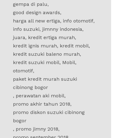
gempa di palu
,
good design awards
,
harga all new ertiga
,
info otomotif
,
info suzuki
,
jimnny indonesia
,
juara
,
kredit ertiga murah
,
Begini Cara Kerja Teknologi SHVS
Semara
kredit ignis murah
,
kredit mobil
,
pada Suzuki Ertiga Hybrid
Bersam
kredit suzuki baleno murah
,
September 17, 2019
in
Berita Suzuki
Septembe
kredit suzuki mobil
,
Mobil
,
Artikel
,
B
Sistem kerja dari teknologi SHVS ternyata
otomotif
,
cukup sederhana. OTOSIA.COM – Pada …
Saat ini
paket kredit murah suzuki
sedang 
cibinong bogor
,
perawatan aki mobil
,
promo akhir tahun 2018
,
promo diskon suzuki cibinong
bogor
,
promo jimny 2018
,
promo september 2018
,