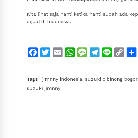
Kita lihat saja nanti,ketika nanti sudah ada 
dijual di Indonesia.
Facebook
Twitter
Email
WhatsApp
Message
Telegra
Line
Co
Li
Tags:
jimnny indonesia
,
suzuki cibinong bogor
suzuki jimnny